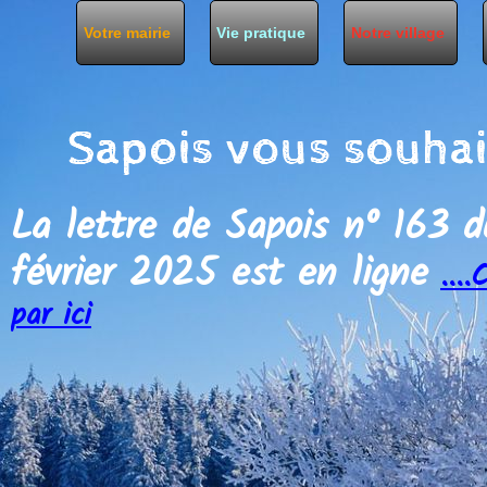
Votre mairie
Vie pratique
Notre village
La lettre de Sapois n° 163 
février 2025 est en ligne
....
C
par ici